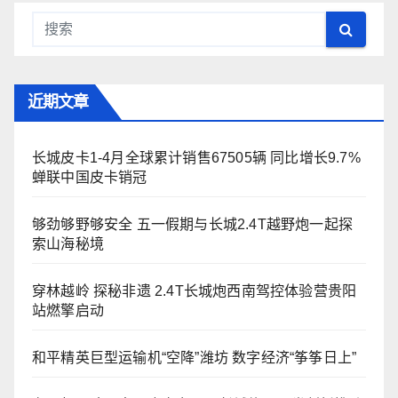
近期文章
长城皮卡1-4月全球累计销售67505辆 同比增长9.7%
蝉联中国皮卡销冠
够劲够野够安全 五一假期与长城2.4T越野炮一起探
索山海秘境
穿林越岭 探秘非遗 2.4T长城炮西南驾控体验营贵阳
站燃擎启动
和平精英巨型运输机“空降”潍坊 数字经济“筝筝日上”