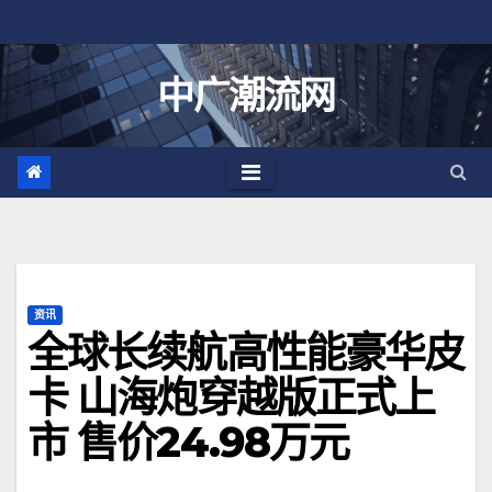
跳
至
内
中广潮流网
容
资讯
全球长续航高性能豪华皮
卡 山海炮穿越版正式上
市 售价24.98万元