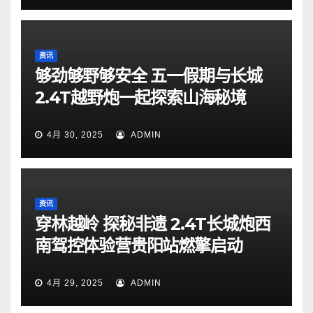
资讯
够劲够野够安全 五一假期与长城
2.4T越野炮一起探索山海秘境
4月 30, 2025
ADMIN
资讯
穿林越岭 探秘非遗 2.4T长城炮西
南驾控体验营贵阳站燃擎启动
4月 29, 2025
ADMIN