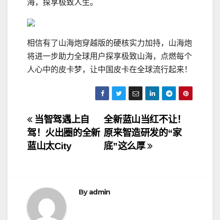
海，探享极致人生。
相信有了山海炮穿越版的硬核实力加持，山海炮
将进一步助力全球用户探享极致山海，点燃每个
人心中的皮卡梦，让中国皮卡在全球流行起来！
文
当智驾遇上自
全新蓝山当红不让！
驾！火出圈的全新
原来智造研发的“家
章
蓝山太City
底”这么厚
导
航
By
admin