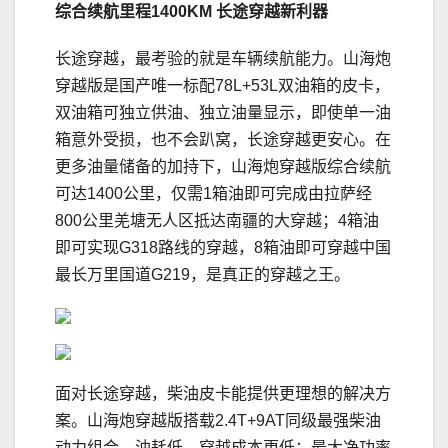
综合续航里程
1400KM
长途穿越新利器
长途穿越，最考验的就是车辆续航能力。山海炮
穿越版是国产唯一标配78L+53L双油箱的皮卡，
双油箱可独立供油、独立油量显示，即使单一油
箱意外受损，也不会趴窝，长途穿越更安心。在
更多油量储备的加持下，山海炮穿越版综合续航
可达1400公里，仅需1箱油即可完成由拉萨经
800公里羌塘无人区抵达南疆的大穿越；4箱油
即可实现G318路线的穿越，8箱油即可穿越中国
最长万里国道G219，是真正的穿越之王。
面对长途穿越，柴油皮卡能提供更理想的解决方
案。山海炮穿越版搭载2.4T+9AT同级最强柴油
动力组合，油耗低，穿越成本更低；最大净功率