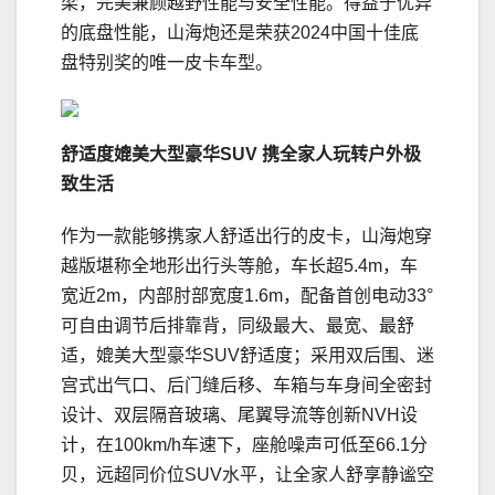
梁，完美兼顾越野性能与安全性能。得益于优异
的底盘性能，山海炮还是荣获2024中国十佳底
盘特别奖的唯一皮卡车型。
舒适度媲美大型豪华
SUV
携全家人玩转户外极
致生活
作为一款能够携家人舒适出行的皮卡，山海炮穿
越版堪称全地形出行头等舱，车长超5.4m，车
宽近2m，内部肘部宽度1.6m，配备首创电动33°
可自由调节后排靠背，同级最大、最宽、最舒
适，媲美大型豪华SUV舒适度；采用双后围、迷
宫式出气口、后门缝后移、车箱与车身间全密封
设计、双层隔音玻璃、尾翼导流等创新NVH设
计，在100km/h车速下，座舱噪声可低至66.1分
贝，远超同价位SUV水平，让全家人舒享静谧空