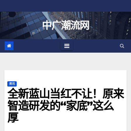
跳
至
内
中广潮流网
容
资讯
全新蓝山当红不让！原来
智造研发的“家底”这么
厚