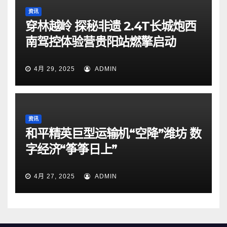
资讯
穿林越岭 探秘非遗 2.4T长城炮西
南驾控体验营贵阳站燃擎启动
4月 29, 2025
ADMIN
资讯
和平精英巨型运输机“空降”潍坊 数
字经济“筝筝日上”
4月 27, 2025
ADMIN