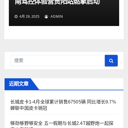
南驾控体验营贵阳站燃擎启动
4月 29, 2025
ADMIN
近期文章
长城皮卡1-4月全球累计销售67505辆 同比增长9.7%
蝉联中国皮卡销冠
够劲够野够安全 五一假期与长城2.4T越野炮一起探