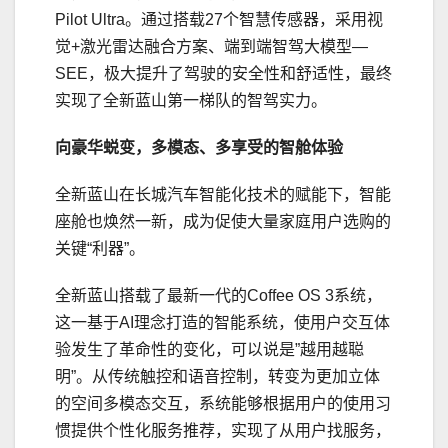
Pilot Ultra。通过搭载27个智慧传感器，采用视
觉+激光雷达融合方案、端到端智驾大模型—
SEE，极大提升了驾驶的安全性和舒适性，最终
实现了全新蓝山第一梯队的智驾实力。
向豪华蜕变
，
多模态、多享受
的
智
舱体验
全新蓝山在长城汽车智能化技术的赋能下，智能
座舱也焕然一新，成为促使大量家庭用户选购的
关键“利器”。
全新蓝山搭载了最新一代的Coffee OS 3系统，
这一基于AI理念打造的智能系统，使用户交互体
验发生了革命性的变化，可以说是”越用越聪
明”。从传统触控和语音控制，转变为更加立体
的空间多模态交互，系统能够根据用户的使用
习
惯提供个性化服务推荐，实现了从用户找服务，