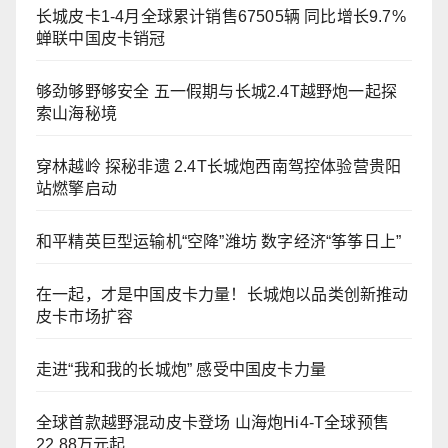
长城皮卡1-4月全球累计销售67505辆 同比增长9.7%
蝉联中国皮卡销冠
够劲够野够安全 五一假期与长城2.4T越野炮一起探
索山海秘境
穿林越岭 探秘非遗 2.4T长城炮西南驾控体验营贵阳
站燃擎启动
和平精英巨型运输机“空降”潍坊 数字经济“筝筝日上”
在一起，才是中国皮卡力量！长城炮以品类创新推动
皮卡市场扩容
走进“我和我的长城炮” 感受中国皮卡力量
全球首款越野混动皮卡登场 山海炮Hi4-T全球预售
22.88万元起