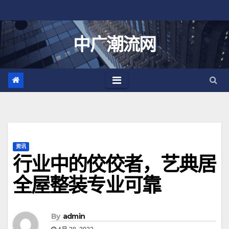
跳
至
内
中广潮流网
容
资讯
行业中的佼佼者，艺典居
全屋整装专业可靠
By
admin