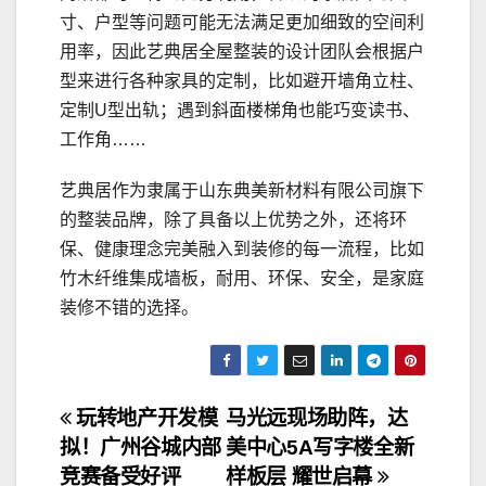
寸、户型等问题可能无法满足更加细致的空间利
用率，因此艺典居全屋整装的设计团队会根据户
型来进行各种家具的定制，比如避开墙角立柱、
定制U型出轨；遇到斜面楼梯角也能巧变读书、
工作角……
艺典居作为隶属于山东典美新材料有限公司旗下
的整装品牌，除了具备以上优势之外，还将环
保、健康理念完美融入到装修的每一流程，比如
竹木纤维集成墙板，耐用、环保、安全，是家庭
装修不错的选择。
文
玩转地产开发模
马光远现场助阵，达
拟！广州谷城内部
美中心5A写字楼全新
章
竞赛备受好评
样板层 耀世启幕