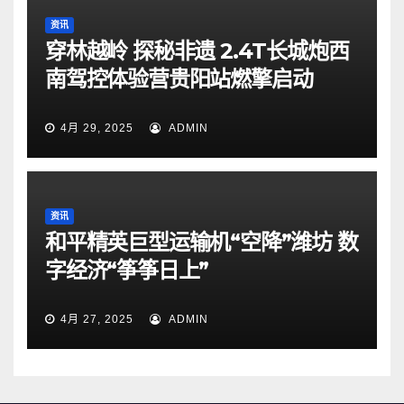
资讯
穿林越岭 探秘非遗 2.4T长城炮西
南驾控体验营贵阳站燃擎启动
4月 29, 2025
ADMIN
资讯
和平精英巨型运输机“空降”潍坊 数
字经济“筝筝日上”
4月 27, 2025
ADMIN