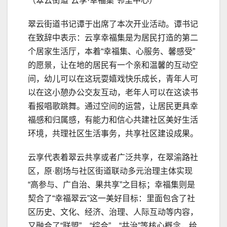
（翠云街道“云享·幸福集”邻里中心）
翠云街道书记谭于出席了本次开业活动。谭书记
在致辞中表示：云享幸福集是为居民打造的第二
个居家生活厅，本着“幸福集、心服务、馨感受”
的愿景，让在地的居民有一个亲和温馨的互动空
间，幼儿可以在这玩耍嬉戏快乐成长，青年人可
以在这小憩办公交友互动，老年人可以在这读书
看报唱歌跳舞。通过空间的运营，让居民更具幸
福感和归属感，有能力和信心共建社区美好生活
环境，共理社区生活事务，共享社区建设成果。
云享代表着翠云共享或者广泛共享，在翠渝路社
区，原·剧场与社区街道联动多元治理主体实现
“高参与、广自治、果共享”之目标；幸福集则是
契合了“幸福翠云”这一美好目标：里面包含了社
区历史、文化、经济、治理、人际互动等内容，
又融合了“联盟”、“综合”、“共治”等核心概念，给