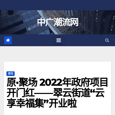
跳
至
内
中广潮流网
容
资讯
原·聚场 2022年政府项目
开门红——翠云街道“云
享幸福集”开业啦