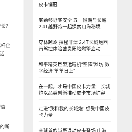
皮卡销冠
够劲够野够安全 五一假期与长城
增长？
2.4T越野炮一起探索山海秘境
穿林越岭 探秘非遗 2.4T长城炮西
标杆企
南驾控体验营贵阳站燃擎启动
活
！
和平精英巨型运输机“空降”潍坊 数
字经济“筝筝日上”
在一起，才是中国皮卡力量！长城
炮以品类创新推动皮卡市场扩容
型奇
走进“我和我的长城炮” 感受中国皮
卡力量
的断
全球首款越野混动皮卡登场 山海