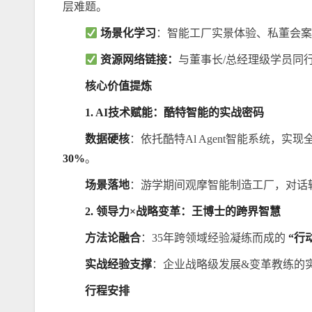
层难题。
场景化学
习
：智能工厂实景体验、私董会
资源网络
链接
：
与董事长/总经理级学员同
核心价值提炼
1. AI技术赋能：酷特智能的实战密码
数据硬核
：依托酷特Al Agent智能系统，实
30%
。
场景落地
：游学期间观摩智能制造工厂，对话
2. 领导力×战略变革：王博士的跨界智慧
方法论融合
：35年跨领域经验凝练而成的
“行
实战经验
支撑
：企业战略级发展&变革教练的
行程安排