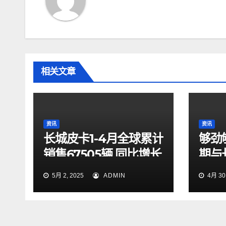
相关文章
资讯
资讯
长城皮卡1-4月全球累计
够劲
销售67505辆 同比增长
期与
9.7% 蝉联中国皮卡销
起探
5月 2, 2025
ADMIN
4月 30,
冠