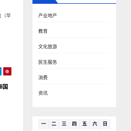
产业地产
/位（早
教育
文化旅游
民生服务
消费
泰国
资讯
一
二
三
四
五
六
日