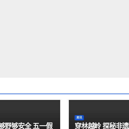
资讯
够野够安全 五一假
穿林越岭 探秘非遗