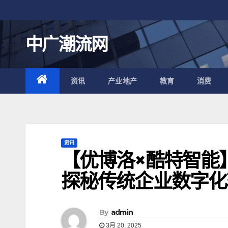
跳
至
内
中广潮流网
容
资讯
产业地产
教育
消费
资讯
【优博洛×酷特智能
探秘传统企业数字化
By
admin
3月 20, 2025