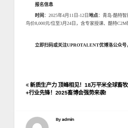
报名信息
时间
：2025年4月11日-12日
地点
：青岛·酷特智
鸟价8,000元/位至3月24日，含专家授课、酷特C
立即扫码
或关注UPROTALENT优博洛公众号
文
新质生产力 顶峰相见！18万平米全球畜牧
+行业先锋！2025畜博会强势来袭!
章
导
航
By
admin