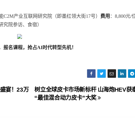
能C2M产业互联网研究院（即墨红领大街17号）
费用
：8,800元
2M研究院参访、食宿）
，
报名课程，
抢占AI时代转型先机！
盛宴！23万
树立全球皮卡市场新标杆 山海炮HEV获
“最佳混合动力皮卡”大奖