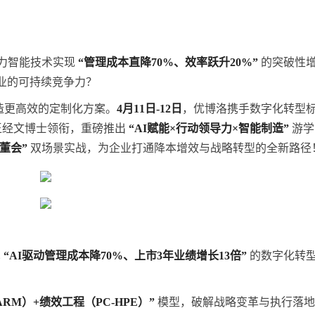
借力智能技术实现
“管理成本直降70%、效率跃升20%”
的突破性
业的可持续竞争力？
造更高效的定制化方案。
4月11日-12日
，优博洛携手数字化转型
t王经文博士领衔，重磅推出
“AI赋能×行动领导力×智能制造”
游学
董会”
双场景实战，为企业打通降本增效与战略转型的全新路径
见
“AI驱动管理成本降70%、上市3年业绩增长13倍”
的数字化转
RM）+绩效工程（PC-HPE）”
模型，破解战略变革与执行落地