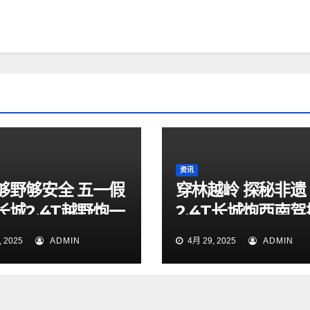
资讯
够野够安全 五一假
穿林越岭 探秘非遗
长城2.4T越野炮一
2.4T长城炮西南
索山海秘境
验营贵阳站燃擎启
 2025
ADMIN
4月 29, 2025
ADMIN