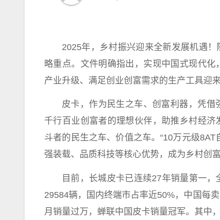
2025年，
乡村振兴
迎来全新发展机遇！
略重点。文件明确指出，实现
中国
式现代化
产业升级、满足创业创富需求的生产工具迎
皮卡，作为民生之车、创富利器，凭借
千行百业创富者的理想伙伴，助推乡村经济
斗者的民生之车、价值之车。“10万元级8A
强装载、品质科技等核心优势，成为乡村创
目前，长城皮卡已连续27年销量第一，全
29584辆，国内终端市占率
近
50%，
中国
每卖
月销量过万，蝉联
中国
皮卡销量冠军。其中