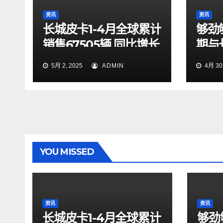
资讯
资讯
长城皮卡1-4月全球累计
够劲
销售67505辆 同比增长
期与
9.7% 蝉联中国皮卡销
起探
5月 2, 2025
ADMIN
4月 30,
冠
YOU MISSED
资讯
资讯
长城皮卡1-4月全球累计
够劲