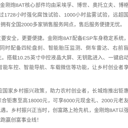
。金刚炮8AT核心部件均由采埃孚、博世、奥托立夫、博
1728小时强化腐蚀试验、1000小时盐雾试验，远超
拥有全国2000多家销售服务网点，售后服务便捷无忧。
要安全，更要便捷。金刚炮8AT配备ESP车身稳定系统
同时配备四轮盘刹、智能胎压监测、倒车雷达、右前
。搭载10.25英寸中控液晶大屏、无钥匙进入、一键启
智能车控、智能导航、车载
微
信等功能，让乡村创业者
应
国家
乡村振兴
政策，助力农村创业者，长城炮推出钜
钜惠至高18000元，可享6000元现金礼、2000元老
礼遇。
乡村振兴
正当时，创富路上抢先机，金刚炮8AT以
能跑赢创富事业线！