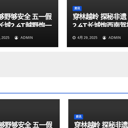
资讯
够野够安全 五一假
穿林越岭 探秘非遗
长城2.4T越野炮一
2.4T长城炮西南
索山海秘境
验营贵阳站燃擎启
 2025
ADMIN
4月 29, 2025
ADMIN
资讯
够野够安全 五一假
穿林越岭 探秘非遗