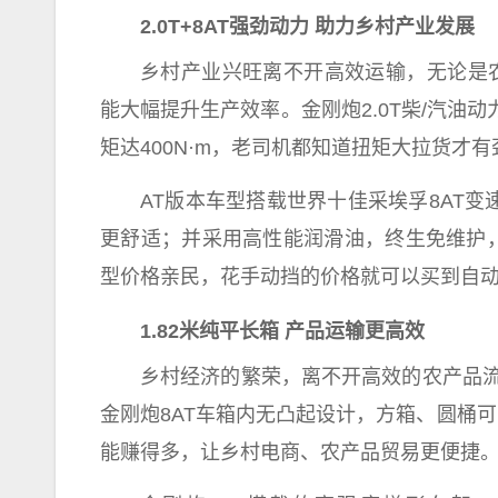
2.0T+8AT
强劲动力 助力乡村产业发展
乡村产业兴旺离不开高效运输，无论是
能大幅提升生产效率。金刚炮2.0T柴/汽油动
矩达400N·m，老司机都知道扭矩大拉货
AT版本车型搭载世界十佳采埃孚8AT变
更舒适；并采用高
性
能润滑油，终生免维护
型价格亲民，花手动挡的价格就可以买到自
1.82
米纯
平
长箱 产品运输更高效
乡村经济的繁荣，离不开高效的农产品流通
金刚炮8AT车箱内无凸起设计，方箱、圆桶可
能赚得多，让乡村电商、农产品贸易更便捷