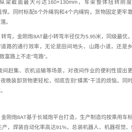
纵梁截面最大可达160×130mm，车架整体扭转刚
承载力强悍。同时标配6个外绳钩和4个内绳钩，货物固定更牢
掉落。
弯，金刚炮8AT最小转弯半径仅为5.95米，同级最优
村道路的通行效率，无论是田间地头、山路小道，还是
致富
路上不走“弯路”。
夜间赶集、农机运输等场景，对夜间作业的便利
性
提出
，夜晚装卸货物更轻松，彻底告别“摸黑”干活的烦恼。同
率。
。金刚炮8AT基于长城炮
平
台
打造，生产制造均按乘用车
产，焊装自动化率高达91%，
总
装机器人、机器视觉、