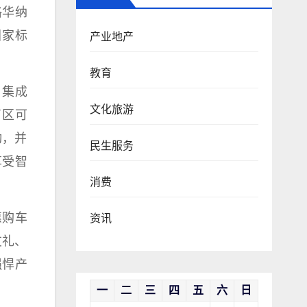
格华纳
国家
标
产业地产
教育
，集成
文化旅游
盲区可
动，并
民生服务
享受智
消费
惠购车
资讯
友礼、
强悍产
一
二
三
四
五
六
日