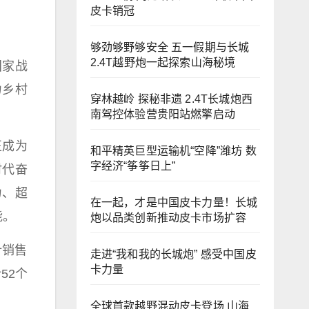
皮卡销冠
够劲够野够安全 五一假期与长城
2.4T越野炮一起探索山海秘境
国家
战
力乡村
穿林越岭 探秘非遗 2.4T长城炮西
南驾控体验营贵阳站燃擎启动
正成为
和平精英巨型运输机“空降”潍坊 数
字经济“筝筝日上”
时代
奋
力、超
在一起，才是中国皮卡力量！长城
能。
炮以品类创新推动皮卡市场扩容
计销售
走进“我和我的长城炮” 感受中国皮
卡力量
52个
全球首款越野混动皮卡登场 山海