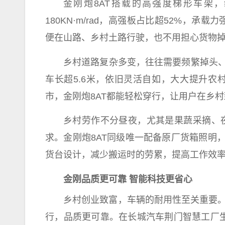
金刚炮8AT搭载的高强度梯形车架，
180KN·m/rad，高强板占比超52%，
便在山路、乡村土路行驶，也不用担心货物
乡村道路复杂多变，往往需要频繁掉头、转
车长超5.6米，依旧灵活自如，
大大
提升农
市，金刚炮8AT都能轻松穿行，让用户在乡村
乡村劳作不分昼夜，尤其是果蔬采摘、
求。金刚炮8AT同级唯一配备原厂货箱照明
货
台
设计，减少搬运时的劳累，提高工作效
金刚品质
更
可靠 智能科技
更省心
乡村创业
致富
，车辆的耐用
性
至关
重要
行，品质更可靠。在长城汽车荆门智慧工厂生