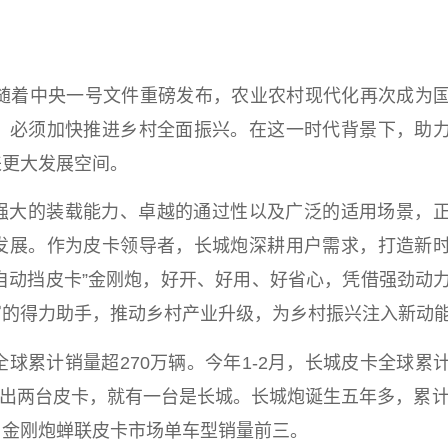
随着
中央
一号文件重磅发布，农业农村现代化再次成为
，必须加快推进乡村全面振兴。在这一时代背景下，助
来更大发展空间。
强大的装载能力、卓越的通过
性
以及广泛的适用场景，
发展。作为皮卡
领导
者，长城炮深耕用户需求，打造
新
T自动挡皮卡”金刚炮，好开、好用、好省心，凭借强劲动
富的得力助手，推动乡村产业升级，为
乡村振兴
注入新动
球累计销量超270万辆。今年1-2月，长城皮卡全球累
出两
台
皮卡，就有一
台
是长城。长城炮诞生五年多，累计
，金刚炮蝉联皮卡市场单车型销量前三。