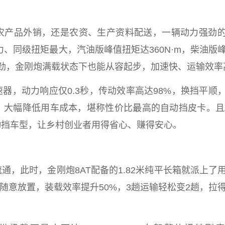
农产品外销，还是农资、生产资料配送，一辆动力强劲
力、同级扭矩最大，汽油版峰值扭矩达360N·m，柴油版
才有劲，金刚炮满载状态下也能从容起步，加速快、运输效率
速器，动力响应仅0.3秒，传动效率高达98%，换挡
平
顺
，大幅降低用车成本，堪称
性
价比最高的自动挡皮卡。且
动挡车型，让乡村创业者用得省心、赚得安心。
，此时，金刚炮8AT配备的1.82米纯
平
长箱就派上了
随意放置，装载效率提升50%，3趟运输轻松变2趟，拉
。