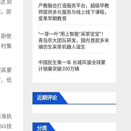
度达到
产教融合打造服务平台，超级早教
靠，即
师提供多元服务与线上线下课程，
变革早期教育
“一芽一叶”用上智能“采茶宝宝”！
，即使
青岛农大团队研发，国内首款多末
乡村集
端仿生采茶机器人诞生
中国民生第一车 长城风骏全球累
计销量突破200万辆
更高要
时，低
近期评论
标准执
5G技
分类