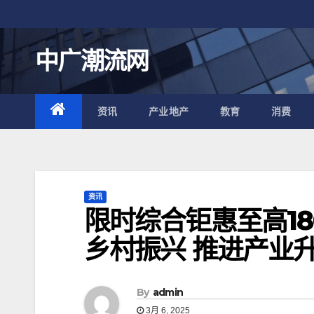
跳
至
内
中广潮流网
容
资讯
产业地产
教育
消费
资讯
限时综合钜惠至高18
乡村振兴 推进产业
By
admin
3月 6, 2025