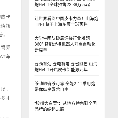
炮Hi4-T全球预售22.88万元起
的皮卡
让世界看到中国皮卡力量！山海炮
Hi4-T将于上海车展全球预售
峰值扭
高。
大学生团队破局焊接行业难题
360° 智能焊接机器人开启自动化
，驾乘
新篇章
AT车
要劲有劲 要电有电 要省能省 山海
炮Hi4-T开启皮卡新能源元年
够劲够省够可靠 全能2.4T乘用炮
用场。
带你纵享露营自由
得多才
“胶州大白菜”：从地方特色到全国
品牌的崛起之路