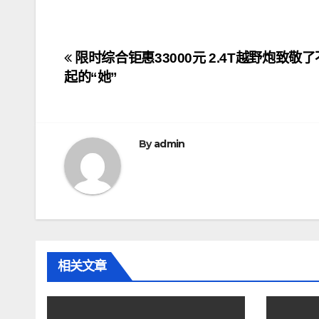
文
限时综合钜惠33000元 2.4T越野炮致敬了
起的“她”
章
导
航
By
admin
相关文章