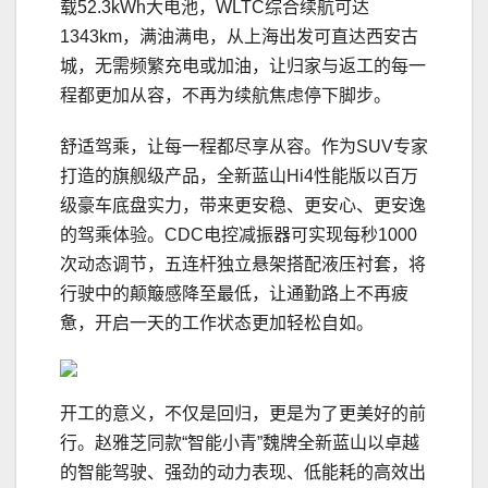
载52.3kWh大电池，WLTC综合续航可达
1343km，满油满电，从上海出发可直达西安古
城，无需频繁充电或加油，让归家与返工的每一
程都更加从容，不再为续航焦虑停下脚步。
舒适驾乘，让每一程都尽享从容。作为SUV专家
打造的旗舰级产品，全新蓝山Hi4性能版以百万
级豪车底盘实力，带来更安稳、更安心、更安逸
的驾乘体验。CDC电控减振器可实现每秒1000
次动态调节，五连杆独立悬架搭配液压衬套，将
行驶中的颠簸感降至最低，让通勤路上不再疲
惫，开启一天的工作状态更加轻松自如。
开工的意义，不仅是回归，更是为了更美好的前
行。赵雅芝同款“智能小青”魏牌全新蓝山以卓越
的智能驾驶、强劲的动力表现、低能耗的高效出