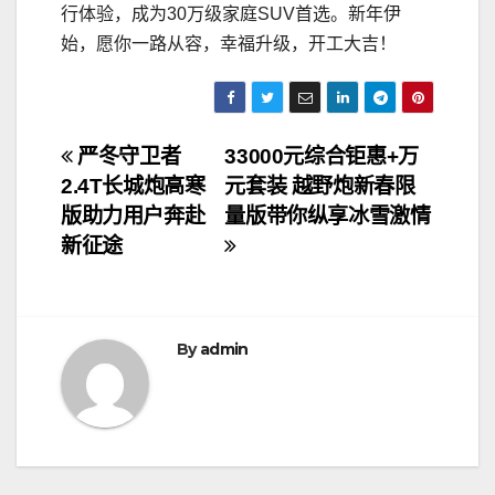
行体验，成为30万级家庭SUV首选。新年伊
始，愿你一路从容，幸福升级，开工大吉！
文
严冬守卫者
33000元综合钜惠+万
2.4T长城炮高寒
元套装 越野炮新春限
章
版助力用户奔赴
量版带你纵享冰雪激情
导
新征途
航
By
admin