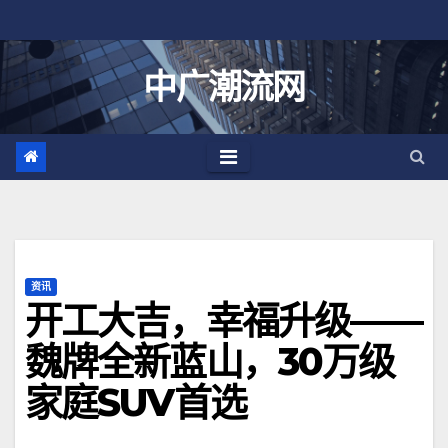
跳
至
内
中广潮流网
容
资讯
开工大吉，幸福升级——
魏牌全新蓝山，30万级
家庭SUV首选