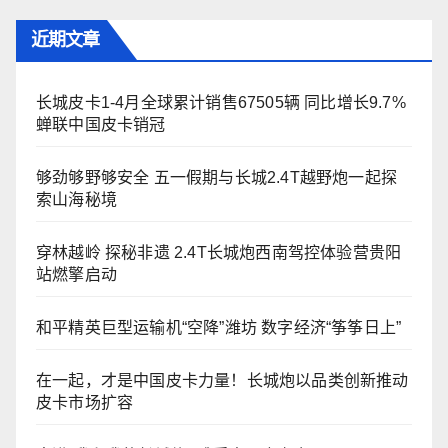
近期文章
长城皮卡1-4月全球累计销售67505辆 同比增长9.7%
蝉联中国皮卡销冠
够劲够野够安全 五一假期与长城2.4T越野炮一起探
索山海秘境
穿林越岭 探秘非遗 2.4T长城炮西南驾控体验营贵阳
站燃擎启动
和平精英巨型运输机“空降”潍坊 数字经济“筝筝日上”
在一起，才是中国皮卡力量！长城炮以品类创新推动
皮卡市场扩容