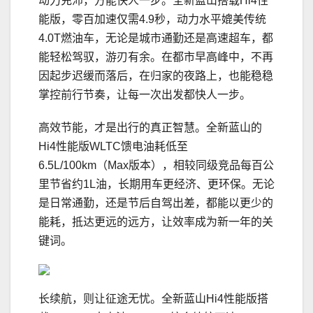
动力充沛，方能快人一步。全新蓝山搭载Hi4性
能版，零百加速仅需4.9秒，动力水平媲美传统
4.0T燃油车，无论是城市通勤还是高速超车，都
能轻松驾驭，游刃有余。在都市早高峰中，不再
因起步迟缓而落后，在归家的夜路上，也能稳稳
掌控前行节奏，让每一次出发都快人一步。
高效节能，才是出行的真正智慧。全新蓝山的
Hi4性能版WLTC馈电油耗低至
6.5L/100km（Max版本），相较同级竞品每百公
里节省约1L油，长期用车更经济、更环保。无论
是日常通勤，还是节后自驾出差，都能以更少的
能耗，抵达更远的远方，让效率成为新一年的关
键词。
长续航，则让征途无忧。全新蓝山Hi4性能版搭