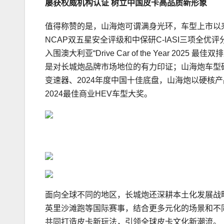
屡获权威机构认证 树立中国皮卡高品质新形象
值得称赞的是，山海炮可谓满身光环，车型上市以来
NCAP双五星安全评级和中保研C-IASI三项全
入围澳大利亚“Drive Car of the Year 
是对长城炮品牌市场地位的有力印证；山海炮车型硬
变速器、2024年度中国十佳底盘，山海炮以硬核
2024最佳商业HEV车型大奖。
面向全球不同的地区，长城炮还深耕本土化发展战略，
英里沙滩跑等国际赛事，结合更多元化的场景和不
共同打造皮卡新玩法，引领全球皮卡文化新潮流。