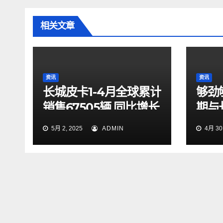
相关文章
资讯
资讯
长城皮卡1-4月全球累计
够劲
销售67505辆 同比增长
期与
9.7% 蝉联中国皮卡销
起探
5月 2, 2025
ADMIN
4月 30,
冠