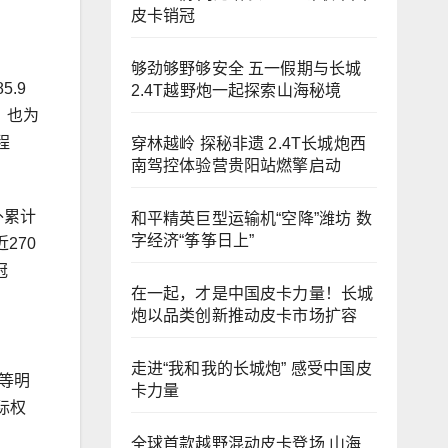
皮卡销冠
够劲够野够安全 五一假期与长城
.9
2.4T越野炮一起探索山海秘境
，也为
程
穿林越岭 探秘非遗 2.4T长城炮西
南驾控体验营贵阳站燃擎启动
外累计
和平精英巨型运输机“空降”潍坊 数
字经济“筝筝日上”
270
冠
在一起，才是中国皮卡力量！长城
炮以品类创新推动皮卡市场扩容
走进“我和我的长城炮” 感受中国皮
等明
卡力量
际权
全球首款越野混动皮卡登场 山海