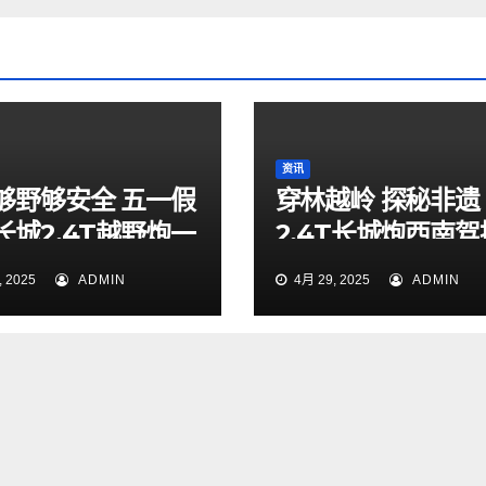
资讯
够野够安全 五一假
穿林越岭 探秘非遗
长城2.4T越野炮一
2.4T长城炮西南
索山海秘境
验营贵阳站燃擎启
 2025
ADMIN
4月 29, 2025
ADMIN