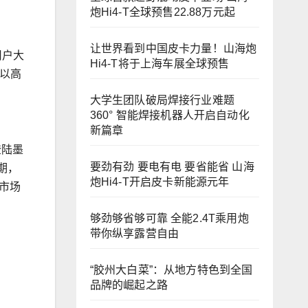
炮Hi4-T全球预售22.88万元起
让世界看到中国皮卡力量！山海炮
用户大
Hi4-T将于上海车展全球预售
以高
大学生团队破局焊接行业难题
360° 智能焊接机器人开启自动化
新篇章
登陆墨
要劲有劲 要电有电 要省能省 山海
期，
炮Hi4-T开启皮卡新能源元年
市场
够劲够省够可靠 全能2.4T乘用炮
带你纵享露营自由
“胶州大白菜”：从地方特色到全国
品牌的崛起之路