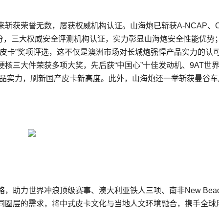
斩获荣誉无数，屡获权威机构认证。山海炮已斩获A-NCAP、C
优评分，三大权威安全评测机构认证，实力彰显山海炮安全性能优势
2025 最佳双排皮卡”奖项评选，这不仅是澳洲市场对长城炮强悍产品实力的认
核三大件荣获多项大奖，先后获“中国心”十佳发动机、9AT世
产品实力，刷新国产皮卡新高度。此外，山海炮还一举斩获曼谷车
助力世界冲浪顶级赛事、澳大利亚铁人三项、南非New Beac
同圈层的需求，将中式皮卡文化与当地人文环境融合，携手全球