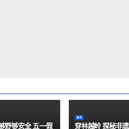
资讯
够野够安全 五一假
穿林越岭 探秘非遗