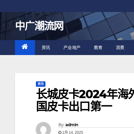
跳
至
内
中广潮流网
容
资讯
产业地产
教育
消费
资讯
长城皮卡2024年海
国皮卡出口第一
By
admin
1月 14, 2025