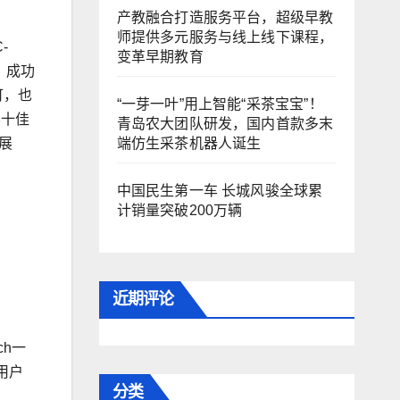
产教融合打造服务平台，超级早教
师提供多元服务与线上线下课程，
-
变革早期教育
；成功
可，也
“一芽一叶”用上智能“采茶宝宝”！
界十佳
青岛农大团队研发，国内首款多末
端仿生采茶机器人诞生
展
中国民生第一车 长城风骏全球累
计销量突破200万辆
近期评论
h一
用户
分类