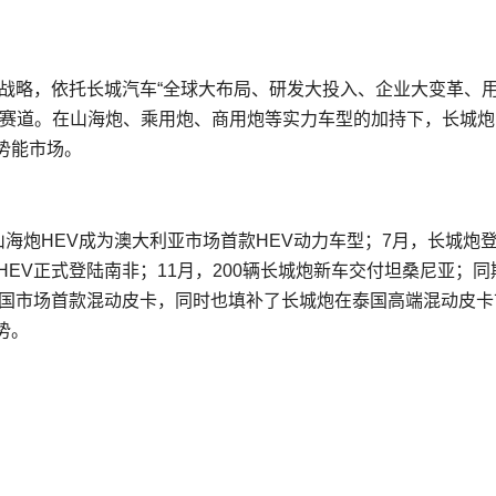
化战略，依托长城汽车“全球大布局、研发大投入、企业大变革、
新赛道。在山海炮、乘用炮、商用炮等实力车型的加持下，长城炮
势能市场。
，山海炮HEV成为澳大利亚市场首款HEV动力车型；7月，长城炮
EV正式登陆南非；11月，200辆长城炮新车交付坦桑尼亚；同
泰国市场首款混动皮卡，同时也填补了长城炮在泰国高端混动皮卡
势。