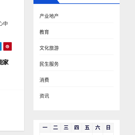
产业地产
心中
教育
文化旅游
能家
民生服务
消费
资讯
一
二
三
四
五
六
日