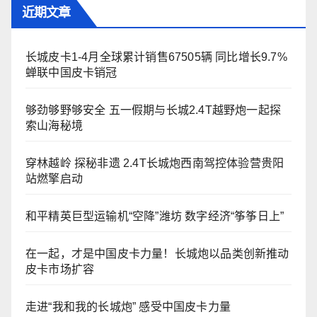
近期文章
长城皮卡1-4月全球累计销售67505辆 同比增长9.7%
蝉联中国皮卡销冠
够劲够野够安全 五一假期与长城2.4T越野炮一起探
索山海秘境
穿林越岭 探秘非遗 2.4T长城炮西南驾控体验营贵阳
站燃擎启动
和平精英巨型运输机“空降”潍坊 数字经济“筝筝日上”
在一起，才是中国皮卡力量！长城炮以品类创新推动
皮卡市场扩容
走进“我和我的长城炮” 感受中国皮卡力量