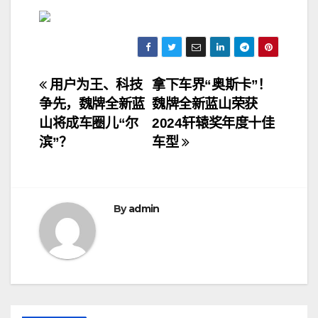
文
用户为王、科技
拿下车界“奥斯卡”！
争先，魏牌全新蓝
魏牌全新蓝山荣获
章
山将成车圈儿“尔
2024轩辕奖年度十佳
导
滨”？
车型
航
By
admin