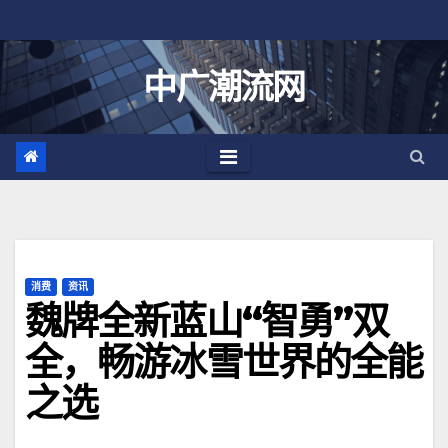
跳
至
内
中广潮流网
容
消费
资讯
魏牌全新蓝山“智勇”双
全，畅游冰雪世界的全能
之选