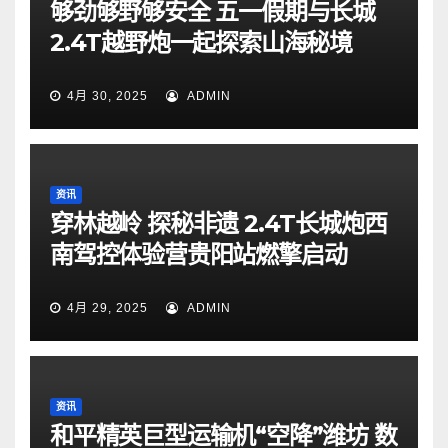
够劲够野够安全 五一假期与长城
2.4T越野炮一起探索山海秘境
4月 30, 2025
ADMIN
资讯
穿林越岭 探秘非遗 2.4T长城炮西
南驾控体验营贵阳站燃擎启动
4月 29, 2025
ADMIN
资讯
和平精英巨型运输机“空降”潍坊 数