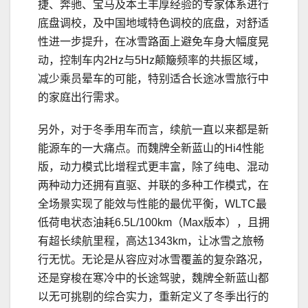
捷、奔驰、宝马及本土丰厚经验的专家体系进行
底盘调校，及中国地域特色调校的底盘，对舒适
性进一步提升，在冰雪路面上避免车身大幅度晃
动，控制车内2Hz与5Hz颠簸频率的共振区域，
减少乘员晕车的可能，特别适合长途冰雪旅行中
的家庭出行需求。
另外，对于冬季用车而言，续航一直以来都是新
能源车的一大痛点。而魏牌全新蓝山的Hi4性能
版，动力模式比增程式更丰富，除了纯电、混动
两种动力还拥有直驱、并联的多种工作模式，在
全场景实现了能效与性能的最优平衡，WLTC最
低荷电状态油耗6.5L/100km（Max版本），且拥
有超长续航里程，高达1343km，让冰雪之旅畅
行无忧。无论是从容应对冰雪覆盖的复杂路况，
还是穿梭在寒冷中的长途驾驶，魏牌全新蓝山都
以无可挑剔的综合实力，重新定义了冬季出行的