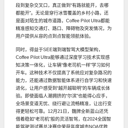
段到复杂交叉口，真正做到“有路就能开，去哪
都能开”。无论是穿行冰雪覆盖的乡村小路，还
是面对陌生的城市道路，Coffee Pilot Ultra都能
精准感知交通灯、路口、障碍物及突发情况，为
用户提供从容的点到点智能领航体验。
同时，得益于SEE端到端智驾大模型架构，
Coffee Pilot Ultra能够通过深度学
习
技术实现感
知决策一体化，让车辆“像老司机一样”学
习
如何
开车。这种技术不仅提高了系统应对复杂路况的
能力，还能通过数据智能体系进行自学
习
和快速
进化，让用户感受到“越开越聪明”的车辆成长体
验。即使面临人潮拥挤的“尔滨”也能得心应手，
全场景变道无忧、绕行避让流畅精准，让出行变
得更轻松可靠。12月21日，魏牌全新蓝山还凭
借着稳如“老司机”般的灵活智驾，在2024全国智
能驾驶测试赛总决赛中荣获年度城市NOA优胜