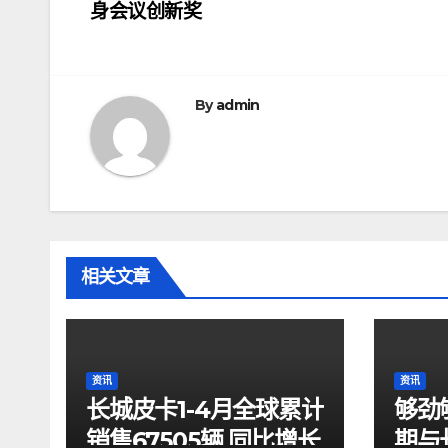
身会议创新奖
章
导
航
By
admin
相关文章
资讯
资讯
长城皮卡1-4月全球累计
够劲
销售67505辆 同比增长
期与