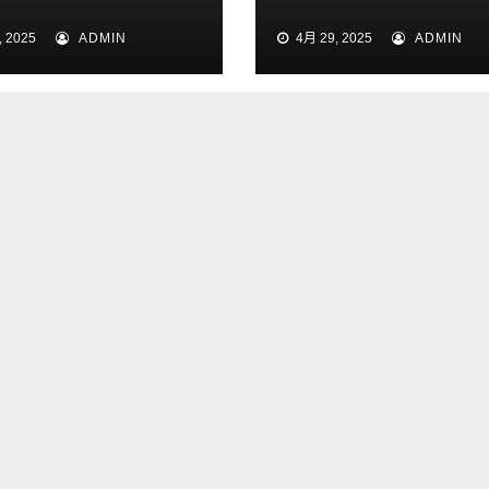
索山海秘境
验营贵阳站燃擎启
 2025
ADMIN
4月 29, 2025
ADMIN