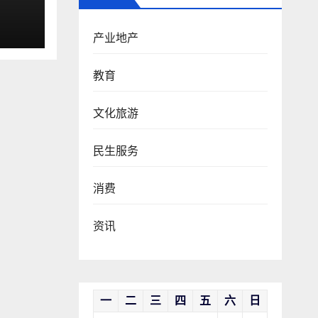
动
产业地产
教育
文化旅游
民生服务
消费
资讯
一
二
三
四
五
六
日