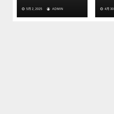
9.7% 蝉联中国皮卡销
起探
5月 2, 2025
ADMIN
4月 30,
冠