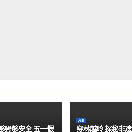
资讯
够野够安全 五一假
穿林越岭 探秘非遗