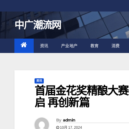
跳
至
内
中广潮流网
容
资讯
产业地产
教育
消费
资讯
首届金花奖精酿大赛
启 再创新篇
By
admin
10月 17, 2024