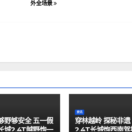
外全场景
资讯
够野够安全 五一假
穿林越岭 探秘非遗
长城2.4T越野炮一
2.4T长城炮西南