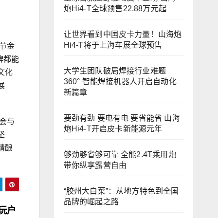
炮Hi4-T全球预售22.88万元起
让世界看到中国皮卡力量！山海炮
Hi4-T将于上海车展全球预售
节金
牌都能
大学生团队破局焊接行业难题
文化
360° 智能焊接机器人开启自动化
展
新篇章
要劲有劲 要电有电 要省能省 山海
会与
炮Hi4-T开启皮卡新能源元年
坚
精酿
够劲够省够可靠 全能2.4T乘用炮
带你纵享露营自由
“胶州大白菜”：从地方特色到全国
品牌的崛起之路
玩户