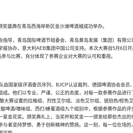
大赛颁奖盛典在青岛西海岸新区金沙滩啤酒城成功举办。
会指导，青岛国际啤酒节组委会、青岛黄岛发展（集团）有限公
报协办，意大利AEB集团中国公司支持。本次大赛自5月6日开
品参与比赛，充分体现了参赛企业对大赛的认可和重视。
队由国家级评酒委员序列、BJCP认证裁判、德国啤酒协会会员
组成。他们以专业、严谨、公正的态度，对每一款参赛作品进行
精酿大赛设置的拉格组、烈性艾尔组、淡色艾尔组、琥珀色/棕色
、酸啤酒/増味组、西打/蜂蜜酒组九个组别中，根据参赛作品的评
一星金花奖。颁奖典礼上，当奖杯和奖金一一颁发给那些杰出的
参与者坚持梦想、勇于创新精神的赞扬。这一刻，每一位在场的
限可能。