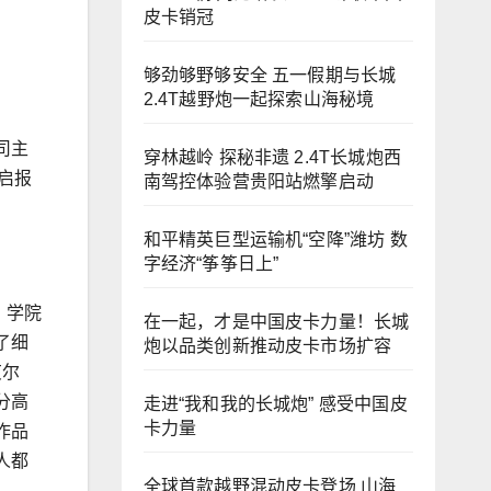
皮卡销冠
够劲够野够安全 五一假期与长城
2.4T越野炮一起探索山海秘境
司主
穿林越岭 探秘非遗 2.4T长城炮西
启报
南驾控体验营贵阳站燃擎启动
和平精英巨型运输机“空降”潍坊 数
字经济“筝筝日上”
、学院
在一起，才是中国皮卡力量！长城
了细
炮以品类创新推动皮卡市场扩容
艾尔
分高
走进“我和我的长城炮” 感受中国皮
卡力量
作品
人都
全球首款越野混动皮卡登场 山海