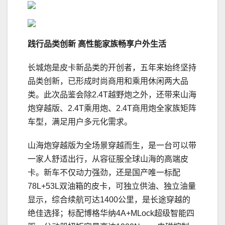
践行
品类创新
高性能家族畅享户外生活
长城炮是皮卡新品类的开创者，五年来始终坚持
品类创新，已形成时尚商用和乘用休闲两大品
类。此次品鉴会除2.4T越野炮之外，还带来山海
炮穿越版、2.4T乘用炮、2.4T商用炮全家族矩阵
车型，满足用户多元化需求。
山海炮穿越版为全场景穿越而生，是一台可以带
一家人舒适出行，从容征服全球山海的高端皮
卡。新车不仅动力强劲，还是国产唯一标配
78L+53L双油箱的皮卡，可独立供油、独立油量
显示，综合续航可达1400公里，是长途穿越的
绝佳选择；标配博格华纳4A+MLock超级智能四