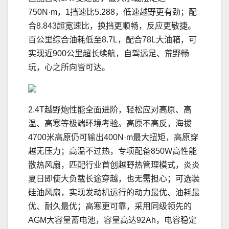
750N·m，1挡速比5.288，低速越野更有劲；配
合8.843超宽速比，换挡更顺畅，反应更敏捷。
百公里综合油耗低至8.7L，配合78L大油箱，可
实现近900公里超长续航，自驾远足、荒野畅
玩，心之所向皆可达。
2.4T越野炮性能全面进阶，轻松应对高原、高
温、高寒等极端环境考验。高原不高反，海拔
4700米高原仍可输出400N·m最大扭矩，高原穿
越无压力；高温不过热，专项配备850W高性能
散热风扇，匹配行业首创越野热管理模式，炎炎
夏日即使大负载长途穿越，也无需担心；可选装
硅油风扇，实现发动机运行的动力最优、油耗最
优、耐久最优；高寒更可靠，采用同级领先的
AGM大容量蓄电池，容量高达92Ah，电容稳定