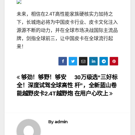
未来，相信在2.4T高性能家族硬核实力加持之
下，长城炮必将为中国皮卡行业、皮卡文化注入
源源不断的动力，并在全球市场决战国际主流品
牌，剑指全球前三，让中国皮卡在全球流行起
来！
文
够劲！够野！够安
30万级选“三好标
全！深度试驾全球高性
杆”，全新蓝山卷
章
能越野皮卡2.4T越野炮
在用户心坎上
导
航
By
admin