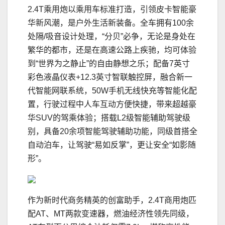
2.4T乘用炮以乘用车标准打造，引领皮卡智能豪
华新风潮，是户外生活新装备。全车拥有100余
处隔/吸音设计处理，“分贝”必争，无论是身处在
繁华的都市，还是在高速公路上疾驰，均可体验
到“世界为之静止”的自由静想之乐；配备7英寸
彩色液晶仪表+12.3英寸智联触控屏，融合新一
代智能网联系统，50W手机无线快充等智能化配
置，行驶过程中人车互动方便快捷，带来超越豪
华SUV的驾乘体验；搭载L2级智能辅助驾驶级
别，具备20余项智能驾驶辅助功能，同级首搭全
自动泊车，让驾驶“易如反掌”，更让安全“如影随
形”。
作为新时代商务精英的创富助手，2.4T商用炮匹
配AT、MT两款变速器，燃油经济性领先同级，