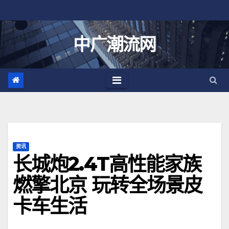
跳
至
内
中广潮流网
容
资讯
长城炮2.4T高性能家族
燃擎北京 玩转全场景皮
卡车生活