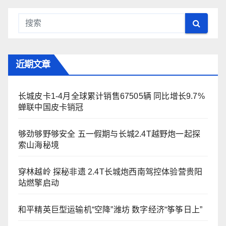
近期文章
长城皮卡1-4月全球累计销售67505辆 同比增长9.7%
蝉联中国皮卡销冠
够劲够野够安全 五一假期与长城2.4T越野炮一起探
索山海秘境
穿林越岭 探秘非遗 2.4T长城炮西南驾控体验营贵阳
站燃擎启动
和平精英巨型运输机“空降”潍坊 数字经济“筝筝日上”