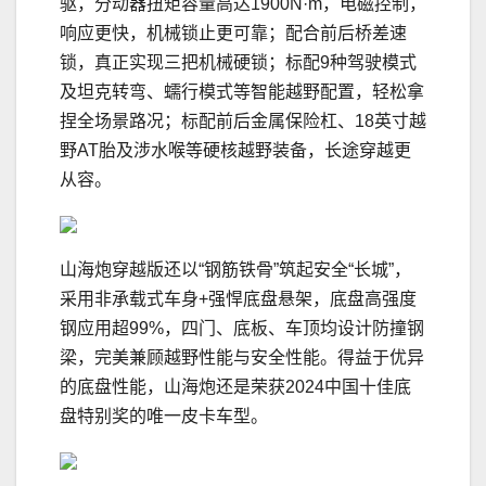
驱，分动器扭矩容量高达1900N·m，电磁控制，
响应更快，机械锁止更可靠；配合前后桥差速
锁，真正实现三把机械硬锁；标配9种驾驶模式
及坦克转弯、蠕行模式等智能越野配置，轻松拿
捏全场景路况；标配前后金属保险杠、18英寸越
野AT胎及涉水喉等硬核越野装备，长途穿越更
从容。
山海炮穿越版还以“钢筋铁骨”筑起安全“长城”，
采用非承载式车身+强悍底盘悬架，底盘高强度
钢应用超99%，四门、底板、车顶均设计防撞钢
梁，完美兼顾越野性能与安全性能。得益于优异
的底盘性能，山海炮还是荣获2024中国十佳底
盘特别奖的唯一皮卡车型。