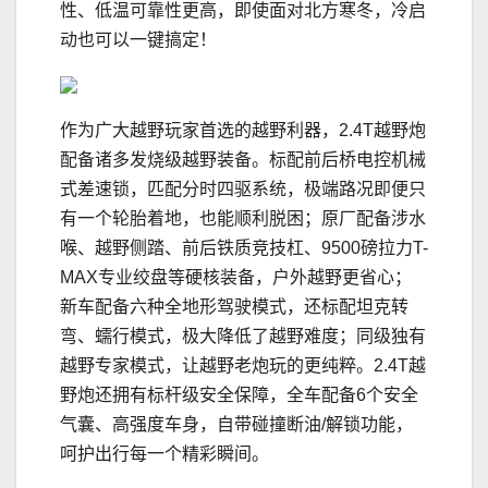
性、低温可靠性更高，即使面对北方寒冬，冷启
动也可以一键搞定！
作为广大越野玩家首选的越野利器，2.4T越野炮
配备诸多发烧级越野装备。标配前后桥电控机械
式差速锁，匹配分时四驱系统，极端路况即便只
有一个轮胎着地，也能顺利脱困；原厂配备涉水
喉、越野侧踏、前后铁质竞技杠、9500磅拉力T-
MAX专业绞盘等硬核装备，户外越野更省心；
新车配备六种全地形驾驶模式，还标配坦克转
弯、蠕行模式，极大降低了越野难度；同级独有
越野专家模式，让越野老炮玩的更纯粹。2.4T越
野炮还拥有标杆级安全保障，全车配备6个安全
气囊、高强度车身，自带碰撞断油/解锁功能，
呵护出行每一个精彩瞬间。