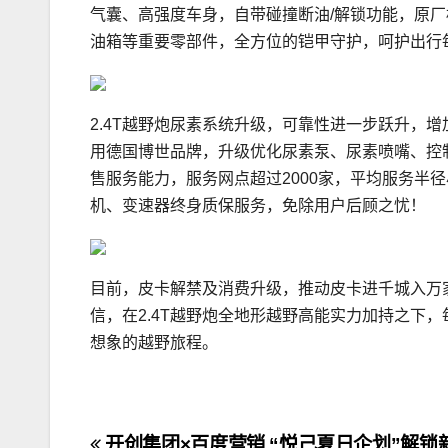
气囊、高强度车身，自带碰撞断油/解锁功能，原厂
油箱等重要零部件，全方位的铠甲守护，呵护出行
2.4T越野炮尿素系统升级，可靠性进一步跃升，
用德国博世品牌，升级优化尿素泵、尿素喷嘴、控
售服务能力，服务网点超过2000家，平均服务半径
机、变速器终身质保服务，免除用户后顾之忧！
目前，皮卡解禁及消费升级，推动皮卡进千城入万
信，在2.4T越野炮全地形越野高能实力加持之下
想象的越野旅程。
开创集团×百度营销 “悦己夏日企划”解锁