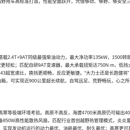
时代越野用车高标准打造，性能全面跃升，凭借够劲、够野、够安全
2.4T+9AT同级最强柴油动力，最大净功率135kW，1500转
坎更轻松；匹配自研9AT变速器，最大承载扭矩达750N·m，低挡
.843超宽速比，换挡更顺畅，反应更敏捷。“大力士还是长跑健将”
L大油箱，可实现近900公里超长续航，自驾远足、荒野畅玩，心之
高寒等极端环境考验。高原不高反，海拔4700米高原仍可输出400
备850W高性能散热风扇，匹配行业首创越野热管理模式，炎炎
，实现发动机运行的动力最优、油耗最优、耐久最优；高寒更可