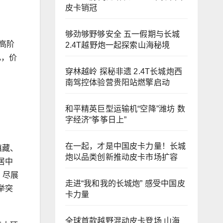
皮卡销冠
够劲够野够安全 五一假期与长城
、高阶
2.4T越野炮一起探索山海秘境
礼，价
穿林越岭 探秘非遗 2.4T长城炮西
南驾控体验营贵阳站燃擎启动
和平精英巨型运输机“空降”潍坊 数
字经济“筝筝日上”
在一起，才是中国皮卡力量！长城
滇藏、
炮以品类创新推动皮卡市场扩容
居中
，尽展
走进“我和我的长城炮” 感受中国皮
举突
卡力量
全球首款越野混动皮卡登场 山海