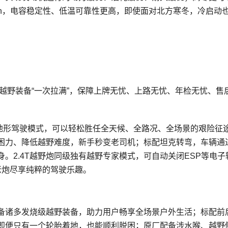
Ah，电容稳定性、低温可靠性更高，即使面对北方寒冬，冷启动
烧级越野装备“一次拉满”，保障上牌无忧、上路无忧、年检无忧、售
全地形驾驶模式，可以轻松胜任全天候、全路况、全场景的艰险征
困力、降低越野难度，新手秒变老司机；标配坦克转弯，车辆通
。2.4T越野炮同级独有越野专家模式，可自动关闭ESP等电子
老炮尽享纯粹的驾驶乐趣。
配备诸多发烧级越野装备，助力用户畅享全场景户外生活；标配前
即便只有一个轮胎着地，也能顺利脱困；原厂配备涉水喉、越野