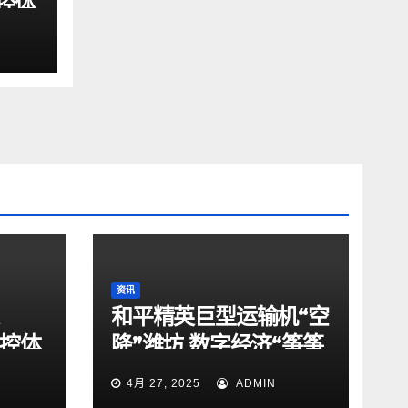
驾控体
动
资讯
和平精英巨型运输机“空
驾控体
降”潍坊 数字经济“筝筝
动
日上”
4月 27, 2025
ADMIN