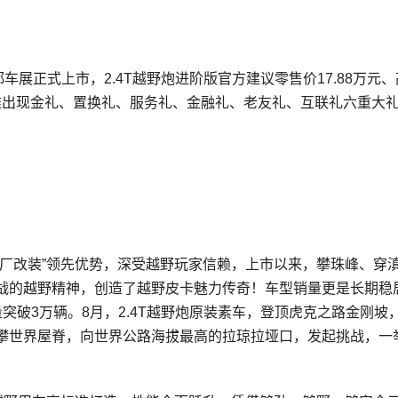
都车展正式上市，2.4T越野炮进阶版官方建议零售价17.88万元
户推出现金礼、置换礼、服务礼、金融礼、老友礼、互联礼六重大
原厂改装”领先优势，深受越野玩家信赖，上市以来，攀珠峰、穿
战的越野精神，创造了越野皮卡魅力传奇！车型销量更是长期稳
突破3万辆。8月，2.4T越野炮原装素车，登顶虎克之路金刚坡
勇攀世界屋脊，向世界公路海拔最高的拉琼拉垭口，发起挑战，一