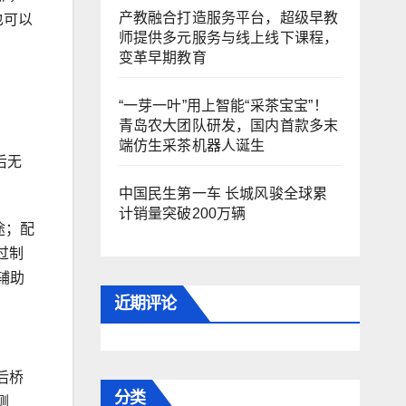
产教融合打造服务平台，超级早教
也可以
师提供多元服务与线上线下课程，
变革早期教育
“一芽一叶”用上智能“采茶宝宝”！
青岛农大团队研发，国内首款多末
端仿生采茶机器人诞生
后无
中国民生第一车 长城风骏全球累
计销量突破200万辆
途；配
过制
辅助
近期评论
后桥
分类
侧