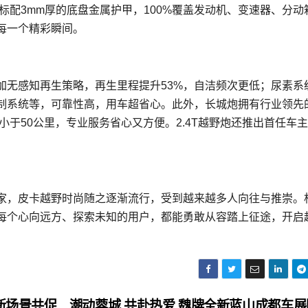
标配3mm厚的底盘金属护甲，100%覆盖发动机、变速器、分动
每一个精彩瞬间。
增加无感知再生策略，再生里程提升53%，自洁频次更低；尿素系
制系统等，可靠性高，用车超省心。此外，长城炮拥有行业领先
小于50公里，专业服务省心又方便。2.4T越野炮还推出首任车
家，皮卡越野时尚随之逐渐流行，受到越来越多人向往与推崇。
，每个心向远方、探索未知的用户，都能勇敢从容踏上征途，开启
新场景共促
潮动蓉城 共赴热爱 魏牌全新蓝山成都车展