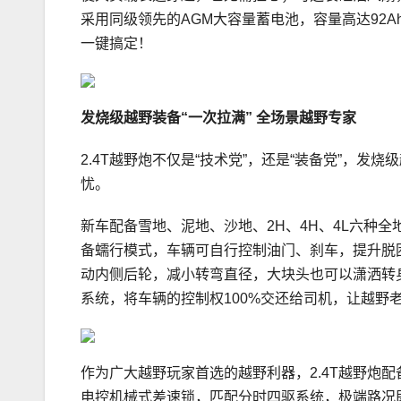
采用同级领先的AGM大容量蓄电池，容量高达92
一键搞定！
发烧级越野装备“一次拉满”
全场景越野专家
2.4T越野炮不仅是“技术党”，还是“装备党”，发
忧。
新车配备雪地、泥地、沙地、2H、4H、4L六种
备蠕行模式，车辆可自行控制油门、刹车，提升脱
动内侧后轮，减小转弯直径，大块头也可以潇洒转身
系统，将车辆的控制权100%交还给司机，让越野
作为广大越野玩家首选的越野利器，2.4T越野炮
电控机械式差速锁，匹配分时四驱系统，极端路况