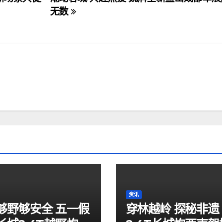
无数
资讯
够野够安全 五一假
穿林越岭 探秘非遗