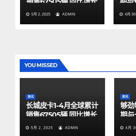
销售67505辆 同比增长
期与
9.7% 蝉联中国皮卡销
起探
5月 2, 2025
ADMIN
4月 30,
冠
YOU MISSED
资讯
资讯
长城皮卡1-4月全球累计
够劲
销售67505辆 同比增长
期与
9.7% 蝉联中国皮卡销
起探
5月 2, 2025
ADMIN
4月 3
冠