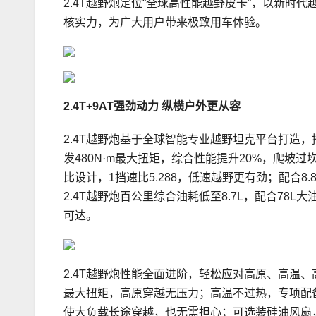
2.4T越野炮定位“全球高性能越野皮卡”，以新
核实力，为广大用户带来极致用车体验。
2
.4
T
+9
AT
强劲动力
纵横户外更从容
2.4T越野炮基于全球智能专业越野坦克平台打造，搭载
发480N·m最大扭矩，综合性能提升20%，爬坡过
比设计，1挡速比5.288，低速越野更有劲；配合8
2.4T越野炮百公里综合油耗低至8.7L，配合78
可达。
2.4T越野炮性能全面进阶，轻松应对高原、高温、
最大扭矩，高原穿越无压力；高温不过热，专项配
使大负载长途穿越，也无需担心；可选装硅油风扇