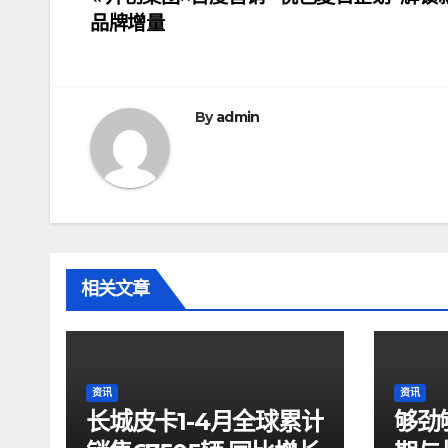
文
品牌增量
章
导
航
By
admin
相关文章
资讯
资讯
长城皮卡1-4月全球累计
够劲