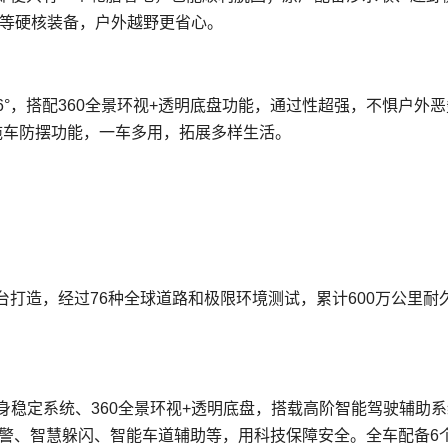
绞盘等硬核装备，户外越野更省心。
6°，搭配360全景环视+透明底盘功能，通过性超强，不惧户外
拖车防摆功能，一车多用，拓展多样生活。
打造，经过76种全球道路和极限环境测试，累计600万公里耐
车身稳定系统、360全景环视+透明底盘，搭载高阶智能驾驶辅助
预警、智慧躲闪、智能车道辅助等，用科技保障安全。全车配备6