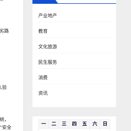
产业地产
恶劣路
教育
文化旅游
民生服务
消费
久验
资讯
系统，
一
二
三
四
五
六
日
个安全