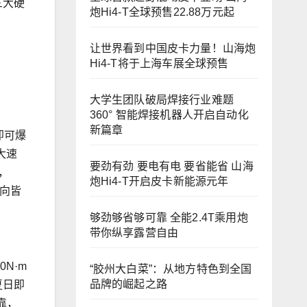
三大硬
炮Hi4-T全球预售22.88万元起
让世界看到中国皮卡力量！山海炮
Hi4-T将于上海车展全球预售
大学生团队破局焊接行业难题
360° 智能焊接机器人开启自动化
新篇章
即可爆
大速
要劲有劲 要电有电 要省能省 山海
，
炮Hi4-T开启皮卡新能源元年
所向皆
够劲够省够可靠 全能2.4T乘用炮
带你纵享露营自由
N·m
“胶州大白菜”：从地方特色到全国
品牌的崛起之路
夏日即
靠，