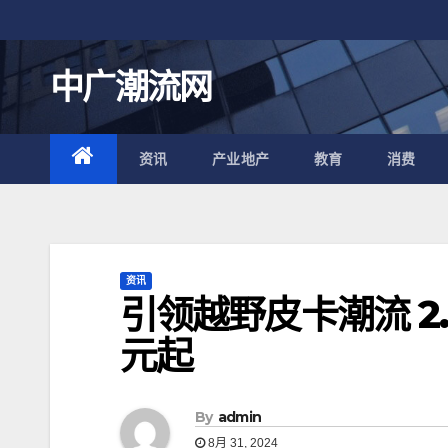
跳
至
内
中广潮流网
容
资讯
产业地产
教育
消费
资讯
引领越野皮卡潮流 2.
元起
By
admin
8月 31, 2024