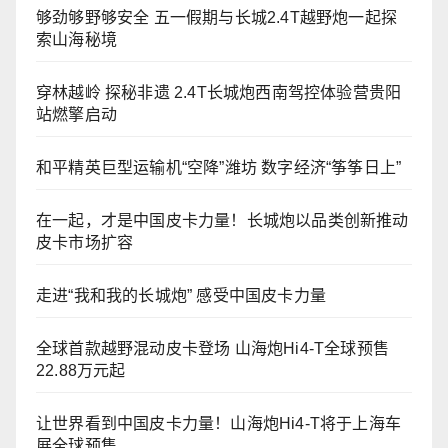
够劲够野够安全 五一假期与长城2.4T越野炮一起探
索山海秘境
穿林越岭 探秘非遗 2.4T长城炮西南驾控体验营贵阳
站燃擎启动
和平精英巨型运输机“空降”潍坊 数字经济“筝筝日上”
在一起，才是中国皮卡力量！长城炮以品类创新推动
皮卡市场扩容
走进“我和我的长城炮” 感受中国皮卡力量
全球首款越野混动皮卡登场 山海炮Hi4-T全球预售
22.88万元起
让世界看到中国皮卡力量！山海炮Hi4-T将于上海车
展全球预售