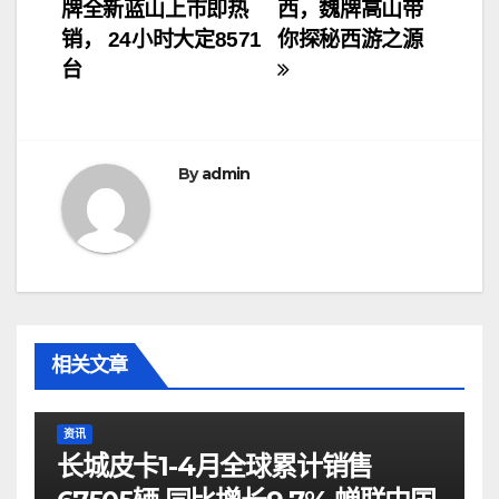
牌全新蓝山上市即热
西，魏牌高山带
章
销， 24小时大定8571
你探秘西游之源
导
台
航
By
admin
相关文章
资讯
长城皮卡1-4月全球累计销售