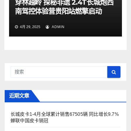
穿林越岭 探秘非遗 2.4T长城炮西
南驾控体验营贵阳站燃擎启动
4月 29, 2025
ADMIN
近期文章
长城皮卡1-4月全球累计销售67505辆 同比增长9.7%
蝉联中国皮卡销冠