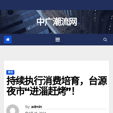
跳
至
内
中广潮流网
容
资讯
持续执行消费培育，台源
夜市“进淄赶烤”！
By
admin