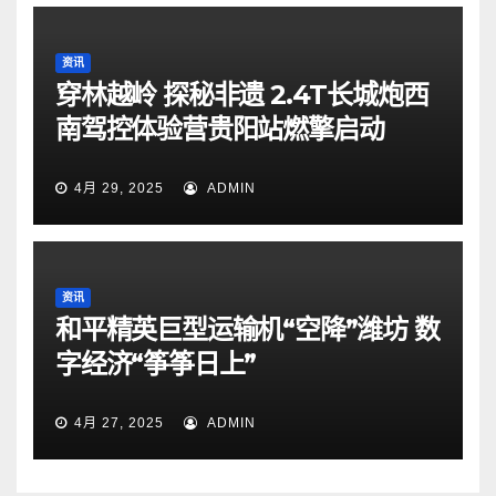
资讯
穿林越岭 探秘非遗 2.4T长城炮西
南驾控体验营贵阳站燃擎启动
4月 29, 2025
ADMIN
资讯
和平精英巨型运输机“空降”潍坊 数
字经济“筝筝日上”
4月 27, 2025
ADMIN