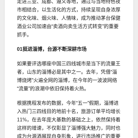
走进三亚、成都、遵义等地，通过与当地特色夜
市相结合，以生活化的方式，持续呈现自身浓厚
的文化味、烟火味、人情味，成为推动茅台保健
酒业公司加速由“卖酒向卖生活方式转变”的重要
抓手。
01挺进淄博，台源不断深耕市场
如果要评选哪座中国三四线城市是当下的流量王
者，山东的淄博必是其中之一。去年，凭借“淄
博烧烤”火遍全网的淄博，在今年的一波波网络
“流量”的浪潮中依旧保持着火热。
根据携程发布的数据，今年“五一”假期，淄博进
入热门三四线目的地前十名，旅游订单平均增长
11%，在去年庞大基数的基础之上，依然保持着
这样的增速，不仅彰显了淄博强大魅力，同时也
成为台源酒展现自身形象，进行市场推广的重要